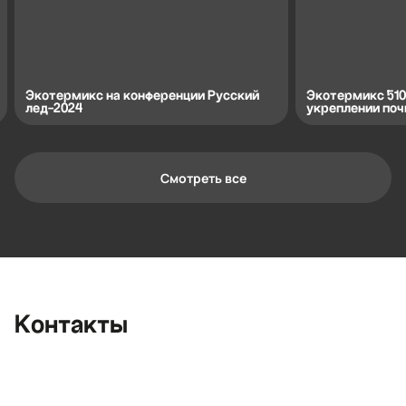
Экотермикс на конференции Русский
Экотермикс 510 
лед-2024
укреплении поч
Смотреть все
Контактная информация
Ленинградская область, Всеволожский
район, Романовское сельское
поселение, местечко Углово, Пилотная
улица, 3
+7 (812) 467-36-51
Контакты
opt@ecotermix.ru
Санкт-Петербург