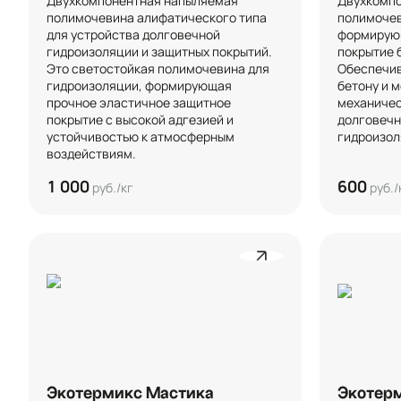
Двухкомпонентная напыляемая 
Двухкомпо
полимочевина алифатического типа 
полимочев
для устройства долговечной 
формирующ
гидроизоляции и защитных покрытий. 
покрытие б
Это светостойкая полимочевина для 
Обеспечив
гидроизоляции, формирующая 
бетону и м
прочное эластичное защитное 
механичес
покрытие с высокой адгезией и 
долговечн
устойчивостью к атмосферным 
гидроизол
воздействиям.
1 000
600
руб./кг
руб./
Экотермикс Мастика
Экотер