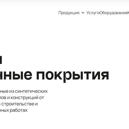
Продукция
Услуги
Оборудование
и
нные покрытия
ные из синтетических
ов и конструкций от
в строительстве и
чных работах