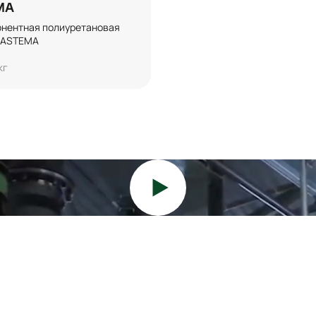
MA
нентная полиуретановая 
MASTEMA
кг