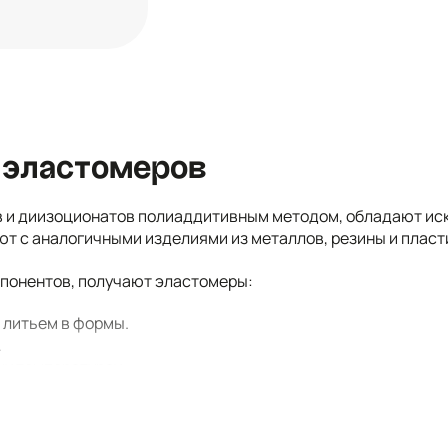
 эластомеров
в и диизоционатов полиаддитивным методом, обладают и
ют с аналогичными изделиями из металлов, резины и пласт
мпонентов, получают эластомеры:
 литьем в формы.
.
х температурах.
 и мягкостью при плотности 0,35-0,65 г/см3.
ределенных компонентов приобретают наборы свойств, не 