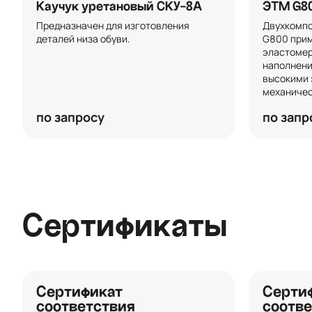
Каучук уретановый СКУ-8А
ЭТМ G8
Предназначен для изготовления 
Двухкомпо
деталей низа обуви.
G800 прим
эластомер
наполнени
высокими 
механичес
по запросу
по запр
Сертификаты
Сертификат
Серти
соответствия
соотве