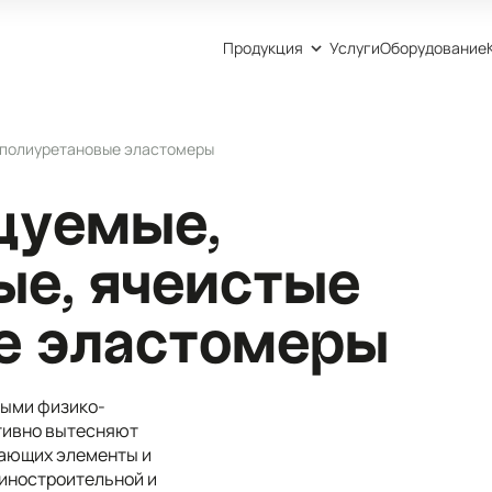
Продукция
Услуги
Оборудование
 полиуретановые эластомеры
цуемые,
ые, ячеистые
е эластомеры
ыми физико-
ктивно вытесняют
кающих элементы и
иностроительной и