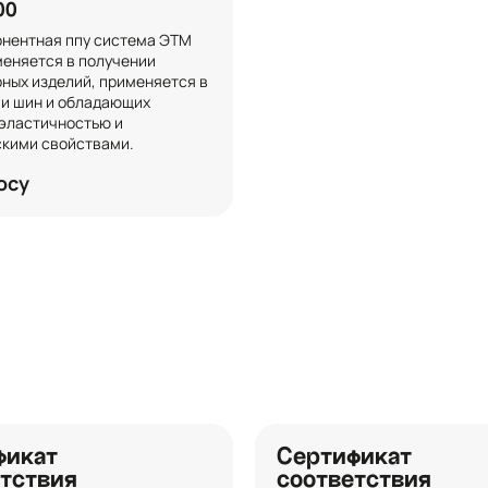
00
нентная ппу система ЭТМ 
еняется в получении 
ных изделий, применяется в 
и шин и обладающих 
эластичностью и 
кими свойствами.
осу
фикат
Сертификат
тствия
соответствия