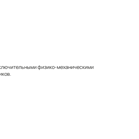
сключительными физико-механическими
иков.
встречающихся ни у одного другого материала.