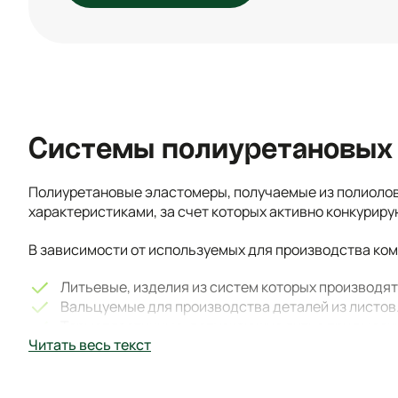
Системы полиуретановых
Полиуретановые эластомеры, получаемые из полиоло
характеристиками, за счет которых активно конкуриру
В зависимости от используемых для производства ко
Литьевые, изделия из систем которых производят
Вальцуемые для производства деталей из листов
Термопластичные, допускающие литье при высоки
Читать весь текст
Ячеистые, обладающие повышенной эластичностью
Системы производных полиуретана при добавлении оп