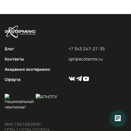
Блог
+7 343 247-27-35
Контакты
opt@ecotermix.ru
Академия экотермикс
Оферта
ИНН 7801660890

ОГРН 1197847059904