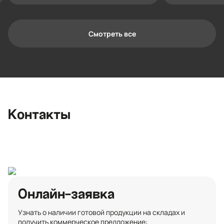
Смотреть все
Контактная информация
Ленинградская область, Всеволожский
район, Романовское сельское
поселение, местечко Углово, Пилотная
улица, 3
+7 (812) 467-36-51
Контакты
opt@ecotermix.ru
Санкт-Петербург
Онлайн-заявка
Узнать о наличии готовой продукции на складах и
получить коммерческое предложение: