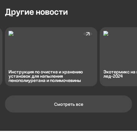
Другие
новости
Инструкция по очистке и хранению
Экотермикс на 
установок для напыления
лед-2024
пенополиуретана и полимочевины
Смотреть все
Контактная информация
Ленинградская область, Всеволожский
район, Романовское сельское
поселение, местечко Углово, Пилотная