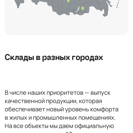
Контактная информация
Ленинградская область, Всеволожский
район, Романовское сельское
поселение, местечко Углово, Пилотная
улица, 3
+7 (812) 467-36-51
Склады в разных городах
opt@ecotermix.ru
Санкт-Петербург
В числе наших приоритетов — выпуск
качественной продукции, которая
обеспечивает новый уровень комфорта
в жилых и промышленных помещениях.
На все объекты мы даем официальную