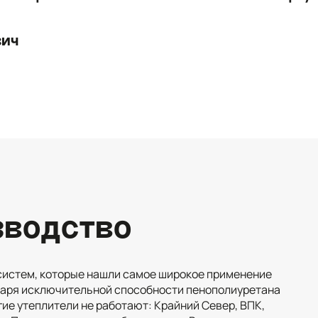
вич
зводство
систем, которые нашли самое широкое применение
даря исключительной способности пенополиуретана
гие утеплители не работают: Крайний Север, ВПК,