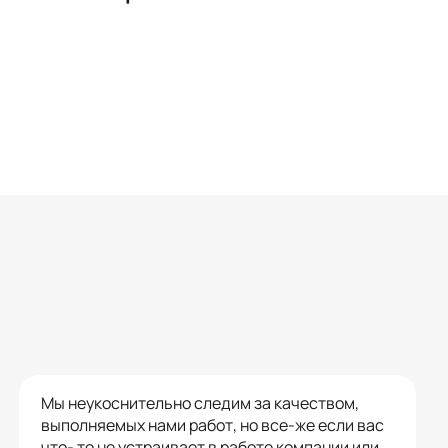
Мы неукоснительно следим за качеством,
выполняемых нами работ, но все-же если вас
что- то не устраивает в работе компании или