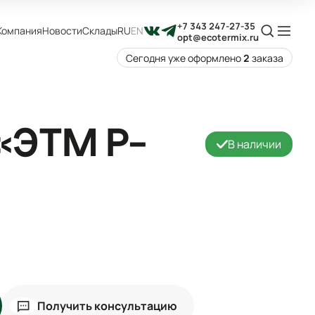
+7 343 247-27-35
Компания
Новости
Склады
RU
EN
opt@ecotermix.ru
Сегодня уже оформлено
2
заказа
«ЭТМ P-
В наличии
Получить консультацию