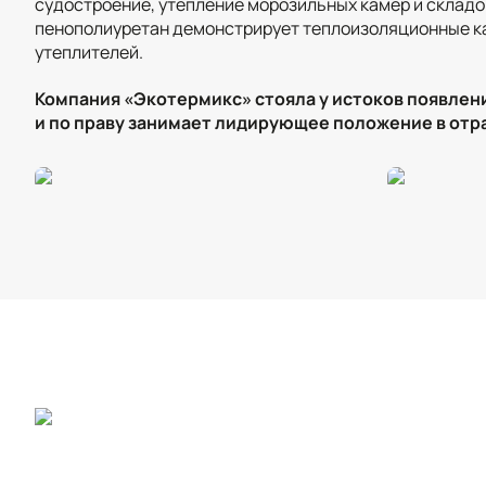
судостроение, утепление морозильных камер и складо
пенополиуретан демонстрирует теплоизоляционные ка
утеплителей.
Компания «Экотермикс» стояла у истоков появлен
и по праву занимает лидирующее положение в отр