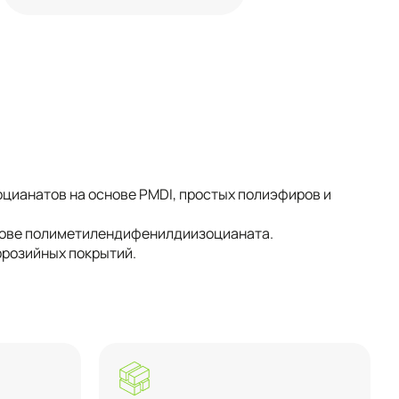
ианатов на основе PMDI, простых полиэфиров и
нове полиметилендифенилдиизоцианата.
ррозийных покрытий.