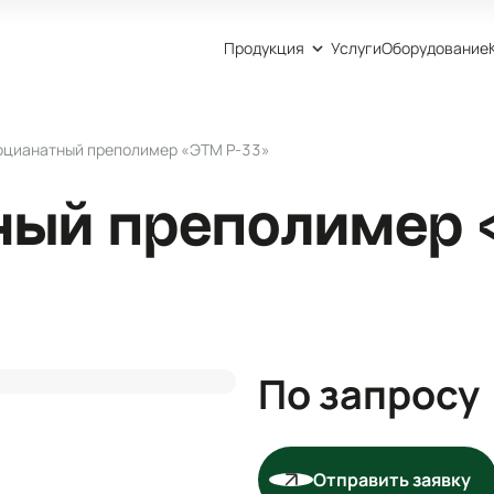
Продукция
Услуги
Оборудование
оцианатный преполимер «ЭТМ P-33»
ный преполимер 
По запросу
Отправить заявку