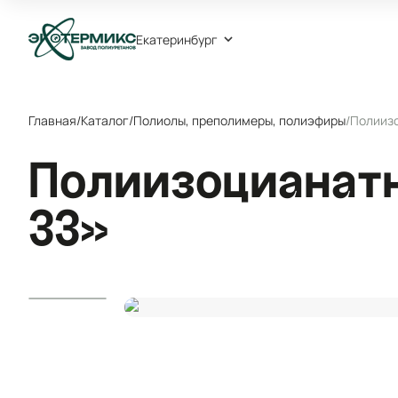
Екатеринбург
Главная
/
Каталог
/
Полиолы, преполимеры, полиэфиры
/
Полииз
Полиизоцианат
33»