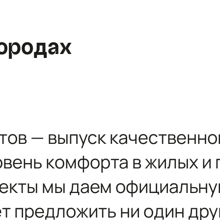
район, Романовское сельское поселение,
местечко Углово, Пилотная улица, 3
+7 (812) 467-36-51
ородах
opt@ecotermix.ru
Санкт-Петербург
Москва
тов — выпуск качественно
овень комфорта в жилых 
ъекты мы даем официальн
ет предложить ни один дру