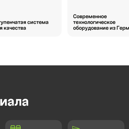
Современное
упенчатая система
технологическое
я качества
оборудование из Гер
иала