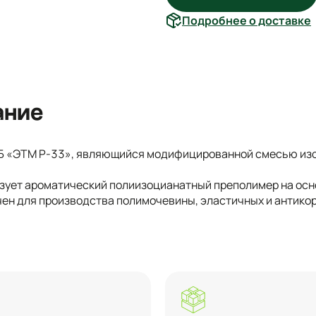
Подробнее о доставке
ание
Б «ЭТМ P-33», являющийся модифицированной смесью изоц
зует ароматический полиизоцианатный преполимер на ос
ен для производства полимочевины, эластичных и антико