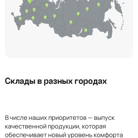
Контактная информация
Ленинградская область, Всеволожский
район, Романовское сельское
поселение, местечко Углово, Пилотная
улица, 3
+7 (812) 467-36-51
Склады в разных городах
opt@ecotermix.ru
Санкт-Петербург
В числе наших приоритетов — выпуск
качественной продукции, которая
обеспечивает новый уровень комфорта