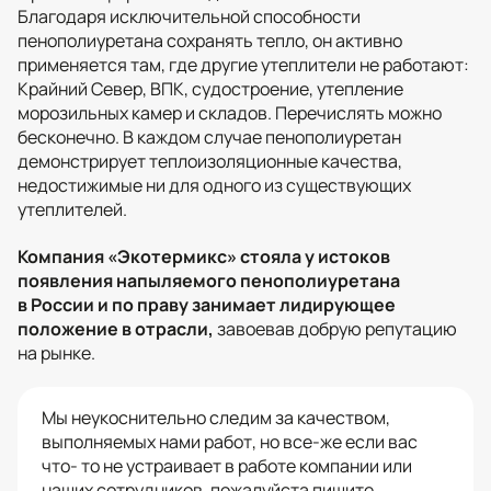
Благодаря исключительной способности
пенополиуретана сохранять тепло, он активно
применяется там, где другие утеплители не работают:
Крайний Север, ВПК, судостроение, утепление
морозильных камер и складов. Перечислять можно
бесконечно. В каждом случае пенополиуретан
демонстрирует теплоизоляционные качества,
недостижимые ни для одного из существующих
утеплителей.
Компания «Экотермикс» стояла у истоков
появления напыляемого пенополиуретана
в России и по праву занимает лидирующее
положение в отрасли,
завоевав добрую репутацию
на рынке.
Мы неукоснительно следим за качеством,
выполняемых нами работ, но все-же если вас
что- то не устраивает в работе компании или
наших сотрудников, пожалуйста пишите