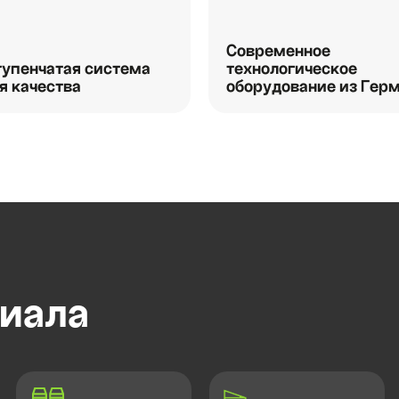
Современное
упенчатая система
технологическое
я качества
оборудование из Гер
иала