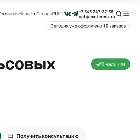
+7 343 247-27-35
Компания
Новости
Склады
RU
EN
opt@ecotermix.ru
Сегодня уже оформлено
16
заказов
ьсовых
В наличии
Получить консультацию