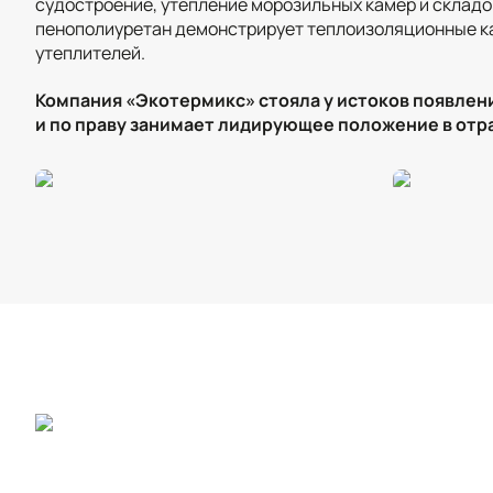
судостроение, утепление морозильных камер и складо
пенополиуретан демонстрирует теплоизоляционные ка
утеплителей.
Компания «Экотермикс» стояла у истоков появлен
и по праву занимает лидирующее положение в отр