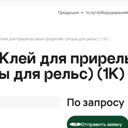
Продукция
Услуги
Оборудование
Клей для прирельсовых профилей (опоры для рельс) (1К)
 Клей для прирел
 для рельс) (1К)
По запросу
Отправить заявку