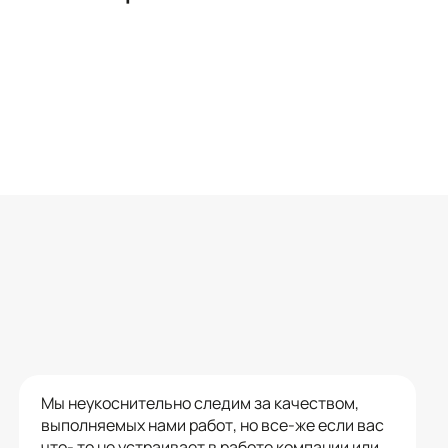
Мы неукоснительно следим за качеством,
выполняемых нами работ, но все-же если вас
что- то не устраивает в работе компании или