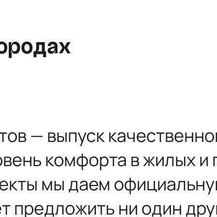
район, Романовское сельское поселение,
местечко Углово, Пилотная улица, 3
+7 (812) 467-36-51
ородах
opt@ecotermix.ru
Санкт-Петербург
Москва
тов — выпуск качественно
овень комфорта в жилых 
ъекты мы даем официальн
ет предложить ни один дру