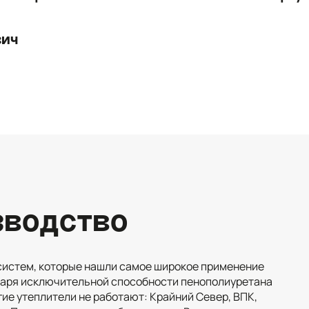
вич
зводство
систем, которые нашли самое широкое применение
даря исключительной способности пенополиуретана
гие утеплители не работают: Крайний Север, ВПК,